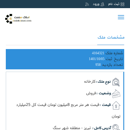
ثبت نام
ورود
Toggle
navigation
مشخصات ملک
شماره ملک
4164321
تاریخ ثبت
1401/10/05
تعداد بازدید
958
کارخانه
نوع ملک :
فروش
وضعیت :
قيمت هر متر مربع 8ميليون تومان قيمت کل 25ميليارد
قیمت :
تومان
تبریز - منطقه شهر سنگ
آدرس کامل :