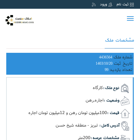
ثبت نام
ورود
Toggle
navigation
مشخصات ملک
شماره ملک
4436564
تاریخ ثبت
1403/10/20
تعداد بازدید
99
کارگاه
نوع ملک :
اجاره,رهن
وضعیت :
100ميليون تومان رهن و 12ميليون تومان اجاره
قیمت :
تبریز - منطقه شیخ حسن
آدرس کامل :
200متر
مشخصات عرصه :