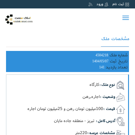
ثبت نام
ورود
Toggle
navigation
مشخصات ملک
شماره ملک
4504218
تاریخ ثبت
1404/05/07
تعداد بازدید
141
کارگاه
نوع ملک :
اجاره,رهن
وضعیت :
100ميليون تومان رهن و 25ميليون تومان اجاره
قیمت :
تبریز - منطقه جاده مایان
آدرس کامل :
220متر
مشخصات عرصه :