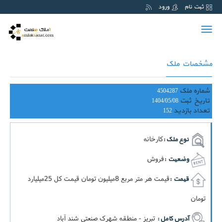
ثبت نام
ورود
Toggle
navigation
مشخصات ملک
شماره ملک
4504287
تاریخ ثبت
1404/05/08
تعداد بازدید
152
کارخانه
نوع ملک :
فروش
وضعیت :
قيمت هر متر مربع 8ميليون تومان قيمت کل 25ميليارد
قیمت :
تومان
تبریز - منطقه شهرک صنعتی شند آباد
آدرس کامل :