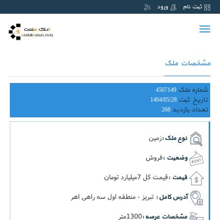
ثبت نام
ورود
Toggle
navigation
مشخصات ملک
شماره ملک
4507149
تاریخ ثبت
1404/05/28
تعداد بازدید
268
زمین
نوع ملک :
فروش
وضعیت :
قيمت کل 7ميليارد تومان
قیمت :
تبریز - منطقه اول سه راهی اهر
آدرس کامل :
1300متر
مشخصات عرصه :