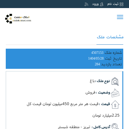
ثبت نام
ورود
Toggle
navigation
مشخصات ملک
شماره ملک
4507153
تاریخ ثبت
1404/05/28
تعداد بازدید
284
باغ
نوع ملک :
فروش
وضعیت :
قيمت هر متر مربع 450ميليون تومان قيمت کل
قیمت :
2.25ميليارد تومان
تبریز - منطقه شبستر
آدرس کامل :