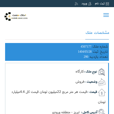
ثبت نام
ورود
Toggle
navigation
مشخصات ملک
شماره ملک
4507177
تاریخ ثبت
1404/05/28
تعداد بازدید
290
کارگاه
نوع ملک :
فروش
وضعیت :
قيمت هر متر مربع 22ميليون تومان قيمت کل 4.4ميليارد
قیمت :
تومان
تبریز - منطقه ورودی
آدرس کامل :