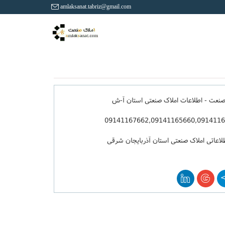
amlaksanat.tabriz@gmail.com
صنعت - اطلاعات املاک صنعتی استان آ-ش
09141167662,09141165660,091411
لاعاتی املاک صنعتی استان آذربایجان شرقی