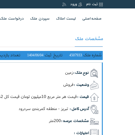
ثبت نام
ورود
(current)
صفحه اصلی
لیست املاک
سپردن ملک
درخواست ملک
مشخصات ملک
شماره ملک
تاریخ ثبت
تعداد بازدید
1404/06/04
4507933
زمین
نوع ملک :
فروش
وضعیت :
قيمت هر متر مربع 10ميليون تومان قيمت کل 2ميليارد تومان
قیمت :
تبریز - منطقه کمربندی سردرود
آدرس کامل :
200متر
مشخصات عرصه :
امتیازات :