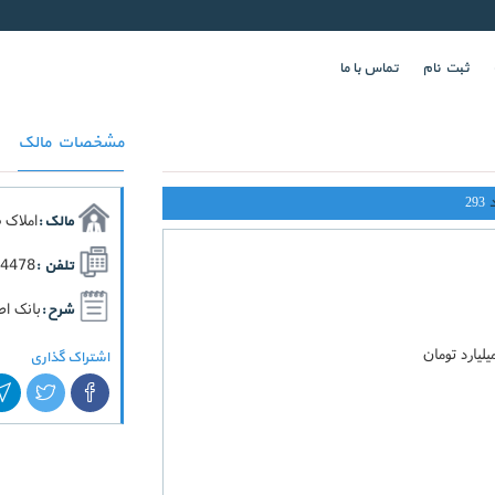
ثبت نام
تماس با ما
مشخصات مالک
293
املاک 
مالک :
64478
تلفن :
بانک اط
شرح :
اشتراک گذاری