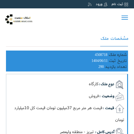
ثبت نام
ورود
Toggle
navigation
مشخصات ملک
شماره ملک
4508718
تاریخ ثبت
1404/06/11
تعداد بازدید
290
کارگاه
نوع ملک :
فروش
وضعیت :
قيمت هر متر مربع 37ميليون تومان قيمت کل 10ميليارد
قیمت :
تومان
تبریز - منطقه ولیعصر
آدرس کامل :