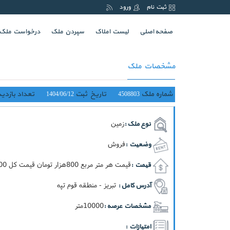
ثبت نام
ورود
(current)
صفحه اصلی
لیست املاک
سپردن ملک
درخواست ملک
مشخصات ملک
شماره ملک
تاریخ ثبت
تعداد بازدید
1404/06/12
4508803
زمین
نوع ملک :
فروش
وضعیت :
قيمت هر متر مربع 800هزار تومان قيمت کل 800ميليون تومان
قیمت :
تبریز - منطقه قوم تپه
آدرس کامل :
10000متر
مشخصات عرصه :
امتیازات :