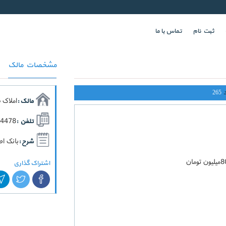
ثبت نام
تماس با ما
مشخصات مالک
265
املاک 
مالک :
64478
تلفن :
بانک اط
شرح :
اشتراک گذاری