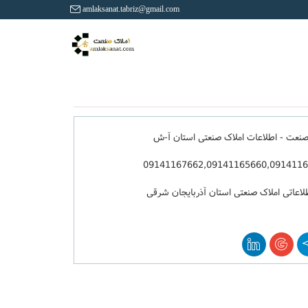
amlaksanat.tabriz@gmail.com
صنعت - اطلاعات املاک صنعتی استان آ-ش
09141167662,09141165660,091411
لاعاتی املاک صنعتی استان آذربایجان شرقی