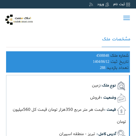
ثبت نام
ورود
Toggle
navigation
مشخصات ملک
شماره ملک
4508848
تاریخ ثبت
1404/06/12
تعداد بازدید
288
زمین
نوع ملک :
فروش
وضعیت :
قيمت هر متر مربع 350هزار تومان قيمت کل 560ميليون
قیمت :
تومان
تبریز - منطقه اسپیران
آدرس کامل :